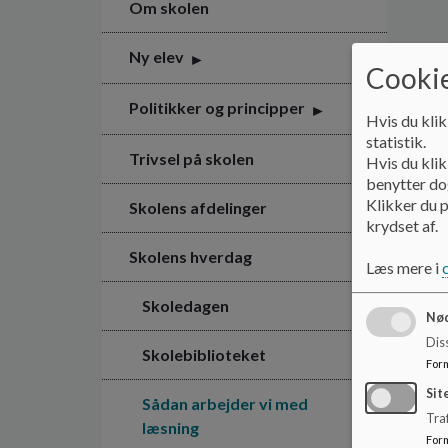
Om skolen
Ny elev
Cookie
Politikker og principper
Hvis du klik
statistik.
Trivsel på skolen
Hvis du klik
benytter dog
Klikker du p
Skolens afdelinger
krydset af.
Skolens hverdag
Læs mere i
Skoledagen
Nød
Dis
Skolebiblioteket
For
Sit
Sådan arbejder vi med
Traf
læsning
For