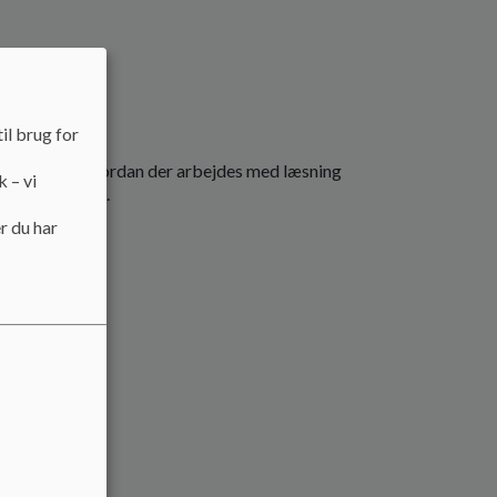
itik.
il brug for
, men også hvordan der arbejdes med læsning
k – vi
om andetsprog.
r du har