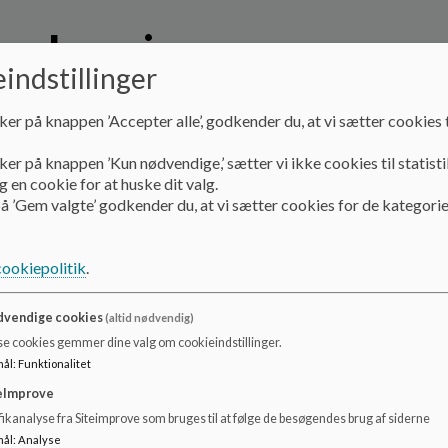
Læsning
indstillinger
Sådan arbejdes der med læsning - skolens læsepol
ker på knappen ’Accepter alle’, godkender du, at vi sætter cookies t
Læsepolitikken
beskriver arbejdet med læsning generelt
ker på knappen ’Kun nødvendige,’ sætter vi ikke cookies til statisti
for elever med læsevanskeligheder og elever med dansk s
 en cookie for at huske dit valg.
å ’Gem valgte’ godkender du, at vi sætter cookies for de kategorie
cookiepolitik
.
vendige cookies
(altid nødvendig)
se cookies gemmer dine valg om cookieindstillinger.
mål
:
Funktionalitet
eImprove
ikanalyse fra Siteimprove som bruges til at følge de besøgendes brug af siderne
mål
:
Analyse