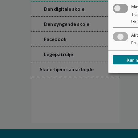
Ma
Den digitale skole
Tra
For
Den syngende skole
Akt
Facebook
Brug
Legepatrulje
Kun 
Skole-hjem samarbejde