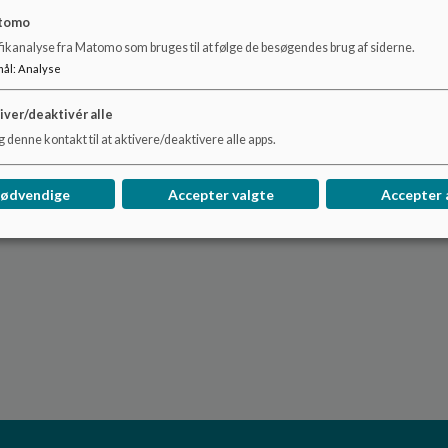
tomo
fikanalyse fra Matomo som bruges til at følge de besøgendes brug af siderne.
mål
:
Analyse
iver/deaktivér alle
 denne kontakt til at aktivere/deaktivere alle apps.
nødvendige
Accepter valgte
Accepter 