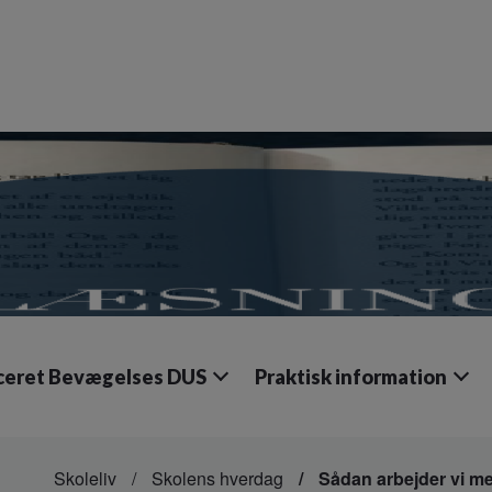
iceret Bevægelses DUS
Praktisk information
Skoleliv
Skolens hverdag
Sådan arbejder vi m