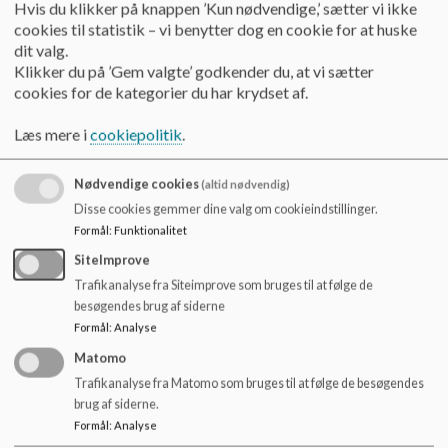
o
Hvis du klikker på knappen ’Kun nødvendige,’ sætter vi ikke
Der arbejdes altid med børnenes personlige, sociale og
l
cookies til statistik – vi benytter dog en cookie for at huske
sproglige kompetencer, som medinddrages i alle aktiviteter,
d
dit valg.
uanset hvilken anden kompetence, der arbejdes med. Der
e
Klikker du på ’Gem valgte’ godkender du, at vi sætter
lægges stor vægt på den sproglige opmærksomhed, som er
t
cookies for de kategorier du har krydset af.
begyndelsen til den første læseindlæring.
Her kan du læse mere om
læsning og læsekompetencer i
Læs mere i
cookiepolitik
.
indskolingen
.
Nødvendige cookies
(altid nødvendig)
Indskolingen har fællessamlinger med blandt andet
Disse cookies gemmer dine valg om cookieindstillinger.
morgensang.
Formål
:
Funktionalitet
I indskolingen arbejder vi med at overgange skal være så
gode som muligt, således også overgangen mellem indskoling
SiteImprove
og mellemtrin.
Trafikanalyse fra Siteimprove som bruges til at følge de
Vi vil bygge videre på de ting, børnene har lært i børnehaven
besøgendes brug af siderne
og i deres første skoleår, så eleverne kan være klar til at
Formål
:
Analyse
starte på mellemtrinnet i 3. klasse, hvor der er højere
forventninger om selvstændighed og ansvarlighed.
Matomo
Trafikanalyse fra Matomo som bruges til at følge de besøgendes
Selve undervisningen tager udgangspunkt i Fælles Mål, som
brug af siderne.
er en række bindende mål for, hvad eleverne skal kunne i de
Formål
:
Analyse
forskellige fag på forskellige niveauer i folkeskolen. Eleverne