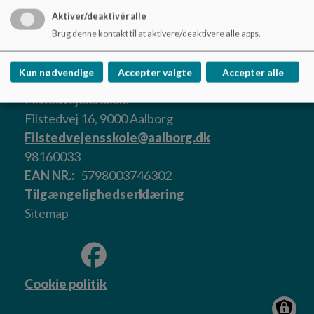
undervises som regel klassevis eller på hold. Inden for
Aktiver/deaktivér alle
klassens rammer er der undervisningsdifferentiering.
Brug denne kontakt til at aktivere/deaktivere alle apps.
Kun nødvendige
Accepter valgte
Accepter alle
Filstedvejens Skole
Filstedvej 16, 9000 Aalborg
Filstedvejensskole@aalborg.dk
98160033
EAN NR.
5798003746302
Tilgængelighedserklæring
Sitemap
Cookie politik