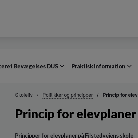
iceret Bevægelses DUS
Praktisk information
Skoleliv
Politikker og principper
Princip for ele
Princip for elevplaner
Principper for elevplaner på Filstedvejens skole