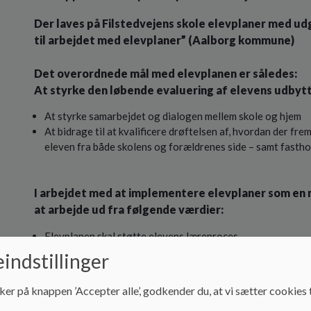
Der laves på Filstedvejens skole elevplaner med ud
til arbejdet med elevplaner” (Aalborg kommune)
Det overordnede mål med elevplanen er således:
At styrke den løbende evaluering af elevens udbyt
At styrke samarbejdet og dialogen mellem skole og hjem
At bidrage til at kvalificere drøftelsen af, hvordan der f
eleven fra både skolens og forældrenes side – samt fastho
I arbejdet med at implementere elevplaner som en na
at arbejde ud fra følgende værdier:
Elevplanen skal støtte elevens læreproces
Elevplanen indeholder det der lige nu har størst betydning
indstillinger
Eleverne ved, hvad de bliver vurderet i forhold til
Elevplanen er udgangspunkt for dialog
ker på knappen ’Accepter alle’, godkender du, at vi sætter cookies t