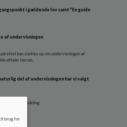
gangspunkt i gældende lov samt ”En guide
te af undervisningen
remadrettet kan støttes op om undervisningen af
lde aftaler herom.
turlig del af undervisningen har vi valgt
 for elevens udvikling
il brug for