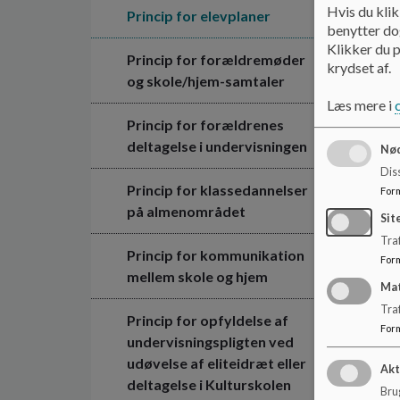
Hvis du klik
Princip for elevplaner
benytter dog
Klikker du p
Princip for forældremøder
krydset af.
og skole/hjem-samtaler
Læs mere i
Princip for forældrenes
deltagelse i undervisningen
Nød
Dis
Princip for klassedannelser
For
på almenområdet
Sit
Traf
Princip for kommunikation
For
mellem skole og hjem
Ma
Tra
Princip for opfyldelse af
For
undervisningspligten ved
udøvelse af eliteidræt eller
Akt
deltagelse i Kulturskolen
Brug