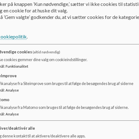
ker på knappen ’Kun nødvendige,’ sætter vi ikke cookies til statisti
 en cookie for at huske dit valg.
På Filstedvejens skole fra skoleåret 2008/2009:
å ’Gem valgte’ godkender du, at vi sætter cookies for de kategorie
Der laves hvert år en overordnet plan, der både er 
Elevplanen indeholder aftaler om, hvordan elev, lærere og 
cookiepolitik
.
læringsmål
Elevplanen udarbejdes i forbindelse med første skole/hje
Den overordnede elevplan justeres og tilrettes i forbind
vendige cookies
(altid nødvendig)
Elevplanen laves i SkoleIntra og de færdige elevplaner vis
se cookies gemmer dine valg om cookieindstillinger.
de forældre, der måtte ønske det)
mål
:
Funktionalitet
Der er udarbejdet 4 modeller til anvendelse i bh. klasse, 1-3
eImprove
Elevplanen indeholder – som det mindste – beskrivelser fra
ikanalyse fra Siteimprove som bruges til at følge de besøgendes brug af siderne
sociale læseplan
mål
:
Analyse
Elevplanen giver en beskrivelse af elevens aktuelle faglig
Elevplanen indeholder resultater af den løbende evalueri
tomo
Elevplanen indeholder beslutninger, der træffes for at føl
fikanalyse fra Matomo som bruges til at følge de besøgendes brug af siderne.
undervisningsdifferentiering, nationale test)
mål
:
Analyse
Elevplanen suppleres med dokumenterende materiale (portf
iver/deaktivér alle
 denne kontakt til at aktivere/deaktivere alle apps.