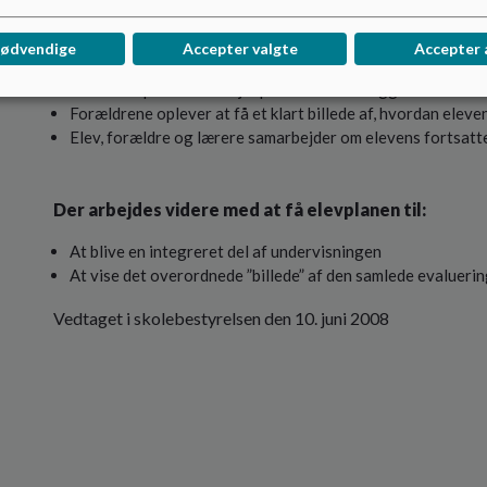
Succeskriterier:
nødvendige
Accepter valgte
Accepter 
Eleverne oplever ”at være med” i egen proces (tager udga
Lærerne oplever at få hjælp til at tilrettelægge målrettet
Forældrene oplever at få et klart billede af, hvordan eleven
Elev, forældre og lærere samarbejder om elevens fortsatte
Der arbejdes videre med at få elevplanen til:
At blive en integreret del af undervisningen
At vise det overordnede ”billede” af den samlede evalueri
Vedtaget i skolebestyrelsen den 10. juni 2008