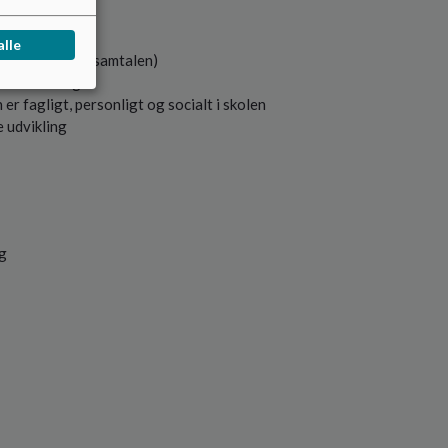
alle
ngspunkt i elevsamtalen)
 undervisning
 er fagligt, personligt og socialt i skolen
 udvikling
ng