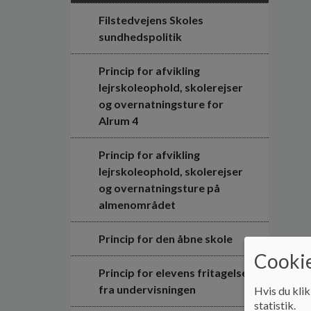
Filstedvejens Skoles
sundhedspolitik
Princip for afvikling
lejrskoleophold, skolerejser
og overnatningsture for
Alrum 4
Princip for afvikling
lejrskoleophold, skolerejser
og overnatningsture på
almenområdet
Princip for den åbne skole
Cookie
Princip for elevens fritagelse
fra undervisningen
Hvis du klik
statistik.