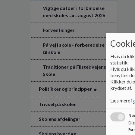
Vigtige datoer i forbindelse
med skolestart august 2026
Forventninger
Cookie
På vej i skole - forberedelse
til skole
Hvis du klik
statistik.
Traditioner på Filstedvejens
Hvis du klik
Skole
benytter dog
Klikker du p
krydset af.
Politikker og principper
Læs mere i
Trivsel på skolen
Nød
Skolens afdelinger
Dis
For
Skolens hverdag