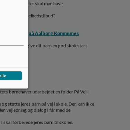
ingsarrangementer skal man have
ulet” eller ”Helhedstilbud”.
enere tidspunkt på Aalborg Kommunes
æder os til at give dit barn en god skolestart
alle
tets børnehaver udarbejdet en folder På Vej I
e og støtte jeres barn på vej i skole. Den kan ikke
en vejledning og dialog I får med de
 I skal forberede jeres barn til skolen.