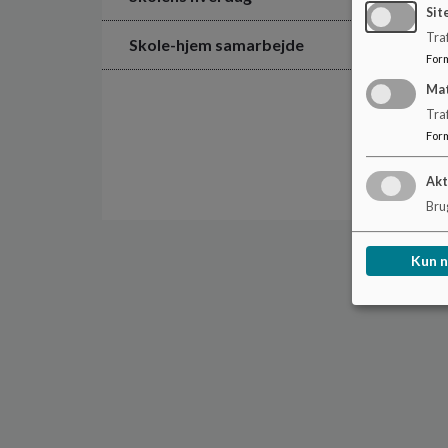
Sit
Traf
Skole-hjem samarbejde
For
Ma
Tra
For
Akt
Brug
Kun 