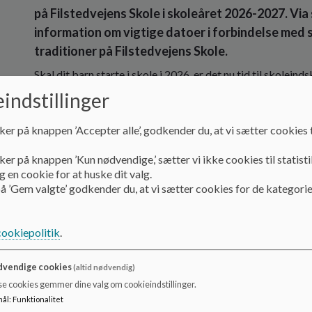
på Filstedvejens Skole i skoleåret 2026-2027. Vi
information om vigtige datoer i forbindelse med 
traditioner på Filstedvejens Skole.
Skal dit barn starte i skole i 2026, er det nu tid til skoleinds
indstillinger
Du vil også modtage et indskrivningsbrev i e-boks fra Aal
begynde i skole.
ker på knappen ’Accepter alle’, godkender du, at vi sætter cookies t
Indskrivningen er digital og starter den 6. januar 2026 frem
ker på knappen ’Kun nødvendige,’ sætter vi ikke cookies til statisti
Du kan allerede nu tilmelde dit barn
 en cookie for at huske dit valg.
via dette link til vore
Der er cirka 2000 børn i Aalborg Kommune, der begynder på 
å ’Gem valgte’ godkender du, at vi sætter cookies for de kategorie
Børn og Unge håber vi selvfølgelig, at I vælger den lokale 
kontakter er.
cookiepolitik
.
vendige cookies
(altid nødvendig)
Når du indskriver dit barn i folkeskole, kan du samtidig in
se cookies gemmer dine valg om cookieindstillinger.
valgte skole.
mål
:
Funktionalitet
Det er muligt at vælge morgen-, eftermiddag- eller helda