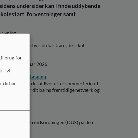
a sidens undersider kan I finde uddybende
skolestart, forventninger samt
krivning.
borg Kommune, hvis du har børn, der skal
il brug for
 til den 2. februar 2026.
k – vi
s selvbetjeningsløsning
en ny, vigtig del af livet efter sommerferien. I
r du har
folkeskole, hvor dit barns fremtidige netværk og
dskrive til Skolefritidsordningen (DUS) på den
gsDUS i DUS1.