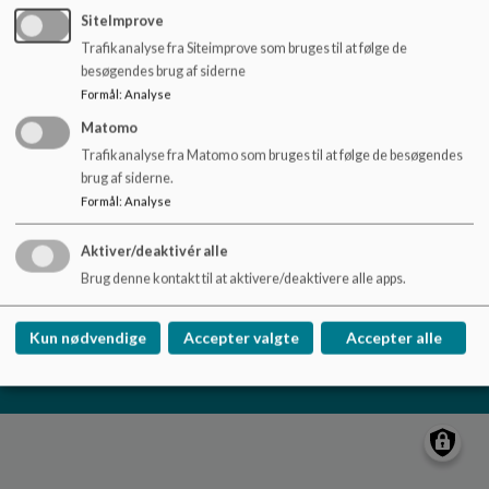
o
SiteImprove
l
Filstedvejens Skole
Trafikanalyse fra Siteimprove som bruges til at følge de
d
Filstedvej 16, 9000 Aalborg
besøgendes brug af siderne
e
Formål
:
Analyse
Filstedvejensskole@aalborg.dk
t
98160033
Matomo
Trafikanalyse fra Matomo som bruges til at følge de besøgendes
EAN NR.
5798003746302
brug af siderne.
Tilgængelighedserklæring
Formål
:
Analyse
Sitemap
Aktiver/deaktivér alle
Brug denne kontakt til at aktivere/deaktivere alle apps.
Cookie politik
Kun nødvendige
Accepter valgte
Accepter alle