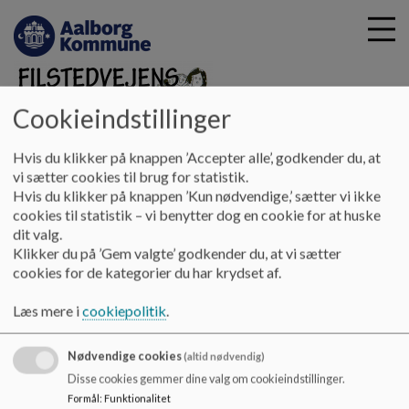
Cookieindstillinger
G
Filstedvejens Skole
Hvis du klikker på knappen ’Accepter alle’, godkender du, at
å
Praktisk information
Kvalitetsrapport
vi sætter cookies til brug for statistik.
t
Hvis du klikker på knappen ’Kun nødvendige,’ sætter vi ikke
i
cookies til statistik – vi benytter dog en cookie for at huske
Kvalitetsrapport
l
dit valg.
h
Klikker du på ’Gem valgte’ godkender du, at vi sætter
o
cookies for de kategorier du har krydset af.
v
Kvalitetsrapporten kan rekvireres ved kontakt til
e
Læs mere i
cookiepolitik
.
skolens sekretær.
d
i
Skolens telefonnummer er 98 16 00 33.
Nødvendige cookies
n
(altid nødvendig)
d
Disse cookies gemmer dine valg om cookieindstillinger.
h
Formål
:
Funktionalitet