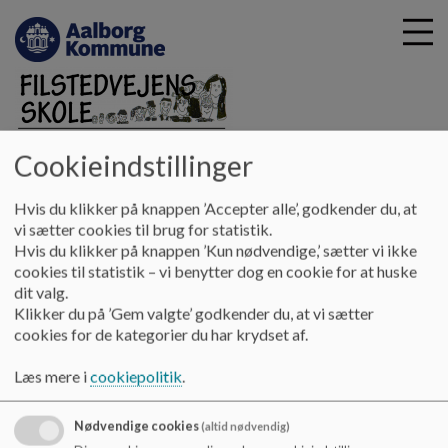
Cookieindstillinger
G
Filstedvejens Skole
å
Kontakt
Kontaktpersoner på skolen
UU-vejleder
t
Hvis du klikker på knappen ’Accepter alle’, godkender du, at
Ungdommens Uddannelsesvejleder
i
vi sætter cookies til brug for statistik.
l
Hvis du klikker på knappen ’Kun nødvendige,’ sætter vi ikke
h
cookies til statistik – vi benytter dog en cookie for at huske
UU-vejleder Ungdommens
o
dit valg.
v
Uddannelsesvejleder
Klikker du på ’Gem valgte’ godkender du, at vi sætter
e
cookies for de kategorier du har krydset af.
d
i
Læs mere i
cookiepolitik
.
UU-vejleder
n
Jeanette Damsgaard
d
Nødvendige cookies
(altid nødvendig)
h
Tlf.: 31 99 80 12