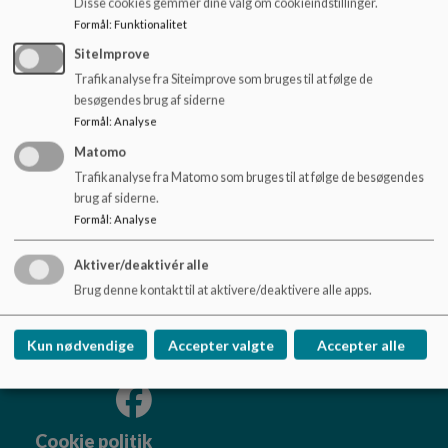
Disse cookies gemmer dine valg om cookieindstillinger.
o
Formål
:
Funktionalitet
l
d
SiteImprove
e
Læs mere på UU-Aalborgs hjemmeside
Trafikanalyse fra Siteimprove som bruges til at følge de
t
besøgendes brug af siderne
Formål
:
Analyse
Matomo
Filstedvejens Skole
Trafikanalyse fra Matomo som bruges til at følge de besøgendes
brug af siderne.
Filstedvej 16, 9000 Aalborg
Formål
:
Analyse
Filstedvejensskole@aalborg.dk
98160033
Aktiver/deaktivér alle
EAN NR.
5798003746302
Brug denne kontakt til at aktivere/deaktivere alle apps.
Tilgængelighedserklæring
Sitemap
Kun nødvendige
Accepter valgte
Accepter alle
Cookie politik