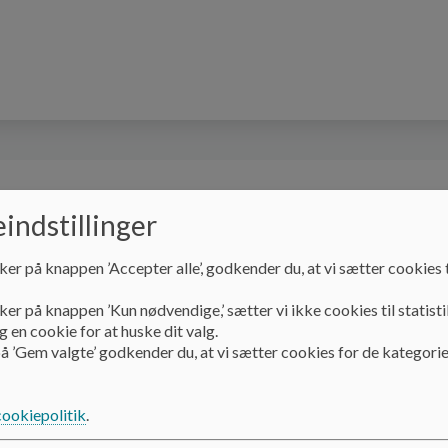
iceret Bevægelses DUS
Praktisk information
indstillinger
ker på knappen ’Accepter alle’, godkender du, at vi sætter cookies t
DGI certificeret Bevægelses DUS
ker på knappen ’Kun nødvendige,’ sætter vi ikke cookies til statisti
 en cookie for at huske dit valg.
å ’Gem valgte’ godkender du, at vi sætter cookies for de kategorie
DGI certificeret Bev
cookiepolitik
.
Filstedvejens DUS er DGI certificeret Bevægelses DUS.