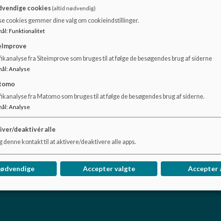
vendige cookies
(altid nødvendig)
At være DGI certificeret Bevægelses DUS betyder, at dus
se cookies gemmer dine valg om cookieindstillinger.
de har fået flere værktøjer i værktøjskassen til at skabe a
alsidigt og dermed får kropslig dannelse, samt opnår stø
mål
:
Funktionalitet
eImprove
Formålet med certificeringen er, at vi ønsker at styrke bør
ikanalyse fra Siteimprove som bruges til at følge de besøgendes brug af siderne
bevægelse i vores DUS-aktiviteter er der større sandsynli
mål
:
Analyse
hvilket styrker fællesskaber og sunde vaner.
tomo
Med et fælles sprog og begreber for leg og bevægelse styr
fikanalyse fra Matomo som bruges til at følge de besøgendes brug af siderne.
mål
:
Analyse
iver/deaktivér alle
 denne kontakt til at aktivere/deaktivere alle apps.
nødvendige
Accepter valgte
Accepter 