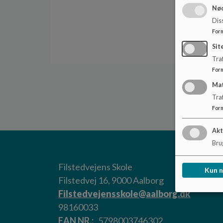
Nød
Dis
For
Sit
Traf
For
Ma
Tra
For
Akt
Brug
Filstedvejens Skole
Kun 
Filstedvej 16, 9000 Aalborg
Filstedvejensskole@aalborg.dk
98160033
EAN NR.
5798003746302