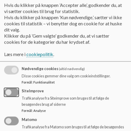
o
Hvis du klikker på knappen ’Accepter alle’, godkender du, at
l
vi sætter cookies til brug for statistik.
På mellemtrinnet, som er 3.-6. klasse, får mange af eleverne
d
Hvis du klikker på knappen ’Kun nødvendige,’ sætter vi ikke
nye lærere og nye fag. Eleverne får tysk fra 5. klasse, og
e
cookies til statistik – vi benytter dog en cookie for at huske
derudover er der stor vægt på det praktisk-musiske igennem
t
dit valg.
fagene håndværk og design, musik, billedkunst og idræt.
Klikker du på ’Gem valgte’ godkender du, at vi sætter
På mellemtrinnet begynder børnene at løsrive sig fra
cookies for de kategorier du har krydset af.
forældre, lærere og andre voksne. Kammeraterne får en
større rolle, det er derfor nødvendigt med et særligt fokus på
Læs mere i
cookiepolitik
.
trivsel i disse årgange. Vi lægger vægt på, at eleverne her
udvikler deres evne til indre styring. Dvs. at de besidder en
højere grad af ansvarlighed og selvstændighed og kan påtage
Nødvendige cookies
(altid nødvendig)
sig et større ansvar for processer, læring, aftaler, mm.
Disse cookies gemmer dine valg om cookieindstillinger.
Formål
:
Funktionalitet
Mellemtrinnet har fællessamlinger med blandt andet
morgensang.
SiteImprove
På mellemtrinnet er der fokus på overgange - både
Trafikanalyse fra Siteimprove som bruges til at følge de
overgangen fra indskoling til mellemtrin og overgangen fra
besøgendes brug af siderne
mellemtrin til udskoling. Disse overgange skal være så gode
Formål
:
Analyse
som muligt, og her spiller mellemtrinnet en vigtig rolle som
Matomo
bindeleddet mellem indskoling og mellemtrin – mellemtrin og
Trafikanalyse fra Matomo som bruges til at følge de besøgendes
udskoling. Således skal forløbet i mellemtrinnet både bygge