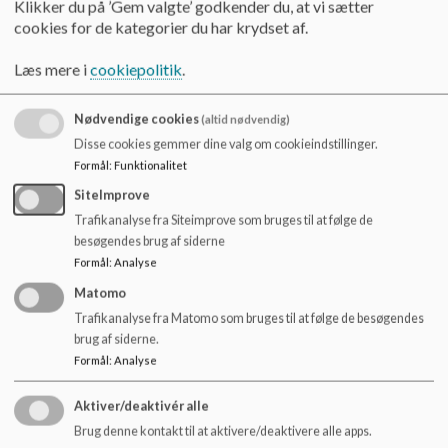
Klikker du på ’Gem valgte’ godkender du, at vi sætter
cookies for de kategorier du har krydset af.
Herudover kan jeg være med til at understøtte samarbejdet
mellem familiegruppe, skole og forældre, hvis der er brug
Læs mere i
cookiepolitik
.
for en kontakt hertil. Jeg kan også guide videre til andre
offentlige eller frivillige tilbud.
Nødvendige cookies
(altid nødvendig)
Forældre kan også kontakte mig direkte og lave aftale om
Disse cookies gemmer dine valg om cookieindstillinger.
råd og vejledning.
Formål
:
Funktionalitet
SiteImprove
Trafikanalyse fra Siteimprove som bruges til at følge de
besøgendes brug af siderne
Kontaktoplysninger:
Formål
:
Analyse
Skolesocialrådgiver Elina Gerginova Sørensen, tlf.
Matomo
22535704 eller på Aula
Trafikanalyse fra Matomo som bruges til at følge de besøgendes
brug af siderne.
Træffetider hver mandag og onsdag.
Formål
:
Analyse
Aktiver/deaktivér alle
Brug denne kontakt til at aktivere/deaktivere alle apps.