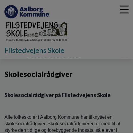
G
Filstedvejens Skole
å
Kontakt
Kontaktpersoner på skolen
Skolesocialrådgiver
t
i
Skolesocialrådgiver
l
h
o
v
Skolesocialrådgiver på Filstedvejens Skole
e
d
i
n
Alle folkeskoler i Aalborg Kommune har tilknyttet en
d
skolesocialrådgiver. Skolesocialrådgiveren er med til at
h
styrke den tidlige og forebyggende indsats, så elever i