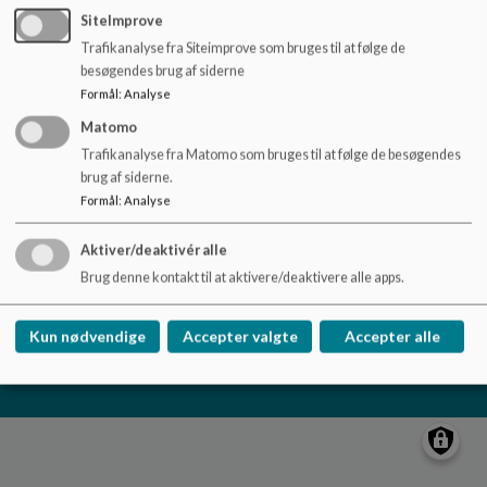
o
SiteImprove
l
Filstedvejens Skole
Trafikanalyse fra Siteimprove som bruges til at følge de
d
besøgendes brug af siderne
Filstedvej 16, 9000 Aalborg
e
Formål
:
Analyse
t
Filstedvejensskole@aalborg.dk
Matomo
98160033
Trafikanalyse fra Matomo som bruges til at følge de besøgendes
EAN NR.
5798003746302
brug af siderne.
Tilgængelighedserklæring
Formål
:
Analyse
Sitemap
Aktiver/deaktivér alle
Brug denne kontakt til at aktivere/deaktivere alle apps.
Cookie politik
Kun nødvendige
Accepter valgte
Accepter alle