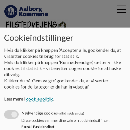
Cookieindstillinger
G
Filstedvejens Skole
Hvis du klikker på knappen ’Accepter alle’, godkender du, at
å
Skoleliv
Skolens hverdag
Facebook
vi sætter cookies til brug for statistik.
t
Hvis du klikker på knappen ’Kun nødvendige,’ sætter vi ikke
i
cookies til statistik – vi benytter dog en cookie for at huske
Facebook
l
dit valg.
h
Klikker du på ’Gem valgte’ godkender du, at vi sætter
o
cookies for de kategorier du har krydset af.
v
Link til Facebook
e
Læs mere i
cookiepolitik
.
d
Du kan følge med i Filstedvejens Skole og DUS'
i
hverdag på vores Facebook side
.
Nødvendige cookies
n
(altid nødvendig)
d
Disse cookies gemmer dine valg om cookieindstillinger.
h
Formål
:
Funktionalitet