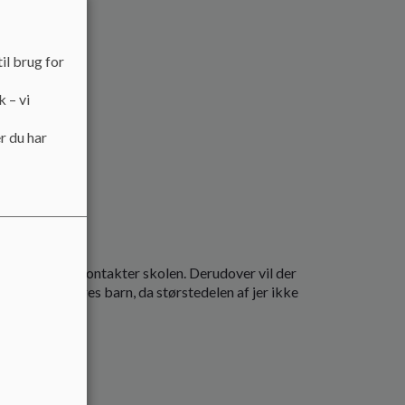
il brug for
k – vi
r du har
ole
 Børnehaven kontakter skolen. Derudover vil der
ant viden om jeres barn, da størstedelen af jer ikke