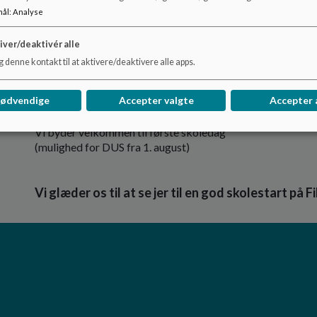
mål
:
Analyse
17. juni kl. 9.00 - 11.00
iver/deaktivér alle
 denne kontakt til at aktivere/deaktivere alle apps.
Børnene besøger skolen med deres børnehave
nødvendige
Accepter valgte
Accepter 
13. august kl. 8.30 - 11.30
Vi byder velkommen til første skoledag
(mulighed for DUS fra 1. august)
Vi glæder os til at se jer til en god skolestart på 