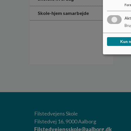
For
Skole-hjem samarbejde
Akt
Brug
Kun 
Filstedvejens Skole
Filstedvej 16, 9000 Aalborg
Filstedvejensskole@aalborg.dk