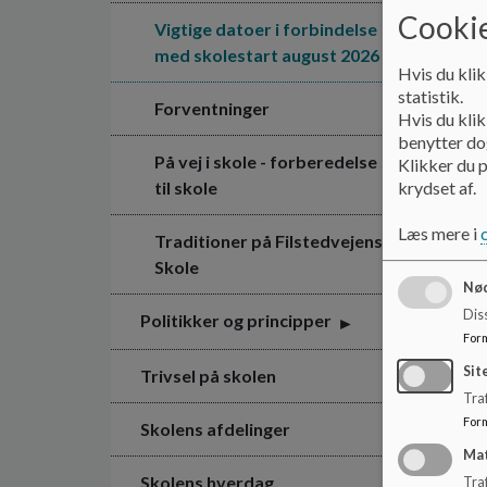
Cookie
Vigtige datoer i forbindelse
med skolestart august 2026
Hvis du klik
statistik.
Forventninger
Hvis du klik
benytter dog
På vej i skole - forberedelse
Klikker du p
til skole
krydset af.
Læs mere i
Traditioner på Filstedvejens
Skole
Nød
Dis
Politikker og principper
For
Sit
Trivsel på skolen
Traf
For
Skolens afdelinger
Ma
Skolens hverdag
Tra