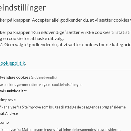
indstillinger
14. januar kl. 17.00 - 18.30
Informationsmøde for kommende skolestarters forældre
ker på knappen ’Accepter alle’, godkender du, at vi sætter cookies t
ker på knappen ’Kun nødvendige,’ sætter vi ikke cookies til statisti
7. januar - 2. februar
 en cookie for at huske dit valg.
å ’Gem valgte’ godkender du, at vi sætter cookies for de kategorie
I denne periode skal I foretage skoleindskrivning
(I har modtaget informationer derom i jeres e-boks)
cookiepolitik
.
Uge 17 - 18 - 19
vendige cookies
(altid nødvendig)
Overleveringssamtaler mellem forældre, børnehaver og sk
se cookies gemmer dine valg om cookieindstillinger.
(Ved behov. Dette aftales forældre og børnehave i mellem.
mål
:
Funktionalitet
blive tilsendt et spørgeskema til alle, hvor I kan dele relev
skal til overleveringssamtale)
eImprove
ikanalyse fra Siteimprove som bruges til at følge de besøgendes brug af siderne
mål
:
Analyse
10. juni kl. 16.00 - 18.00
tomo
Åbent hus - besøgsdag for børn og forældre
fikanalyse fra Matomo som bruges til at følge de besøgendes brug af siderne.