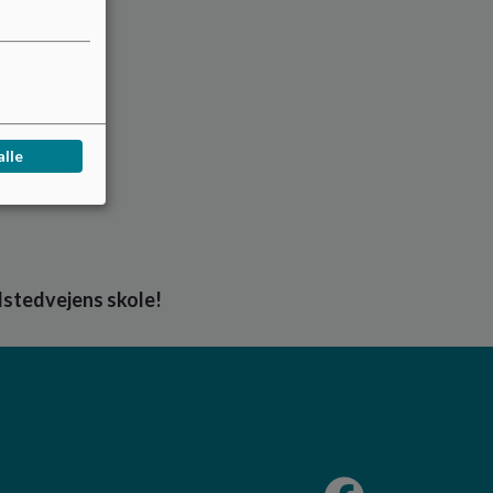
alle
Filstedvejens skole!