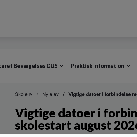
iceret Bevægelses DUS
Praktisk information
Skoleliv
Ny elev
Vigtige datoer i forbindelse 
Vigtige datoer i forb
skolestart august 202