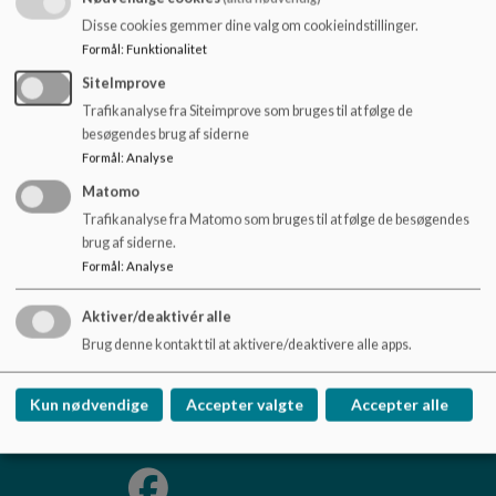
o
Kamilla kan kontaktes på telefon 93 52 01 85 (barsel).
Disse cookies gemmer dine valg om cookieindstillinger.
l
Formål
:
Funktionalitet
d
e
SiteImprove
t
Julie Daugård Sørensen, skolepsykolog (barselsvikar) kan
Trafikanalyse fra Siteimprove som bruges til at følge de
kontaktes på telefon 21 43 98 22.
besøgendes brug af siderne
Formål
:
Analyse
Matomo
Trafikanalyse fra Matomo som bruges til at følge de besøgendes
Filstedvejens Skole
brug af siderne.
Formål
:
Analyse
Filstedvej 16, 9000 Aalborg
Filstedvejensskole@aalborg.dk
Aktiver/deaktivér alle
98160033
Brug denne kontakt til at aktivere/deaktivere alle apps.
EAN NR.
5798003746302
Tilgængelighedserklæring
Kun nødvendige
Accepter valgte
Accepter alle
Sitemap