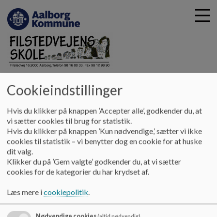
G
Filstedvejens Skole
Cookieindstillinger
å
Kontakt
Kontaktpersoner på skolen
PPR - Pædagogisk
t
Psykologisk Rådgivning
i
Hvis du klikker på knappen ’Accepter alle’, godkender du, at
l
vi sætter cookies til brug for statistik.
h
Hvis du klikker på knappen ’Kun nødvendige,’ sætter vi ikke
Pædagogisk Psykologisk Rådgivning
o
cookies til statistik – vi benytter dog en cookie for at huske
v
dit valg.
e
Klikker du på ’Gem valgte’ godkender du, at vi sætter
Læs om Aalborg kommunes muligheder ved PPR
d
cookies for de kategorier du har krydset af.
(Pædagogisk Psykologisk Rådgivning).
i
n
Læs mere i
cookiepolitik
.
På Filstedvejens Skole er Kamilla Larsen tilknyttet som
d
skolepsykolog (barsel).
h
Nødvendige cookies
(altid nødvendig)