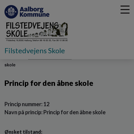
G
Filstedvejens Skole
å
Skoleliv
Politikker og principper
Princip for den åbne
t
skole
i
l
h
Princip for den åbne skole
o
v
e
Princip nummer: 12
d
i
Navn på princip: Princip for den åbne skole
n
d
h
Ønsket tilstand: