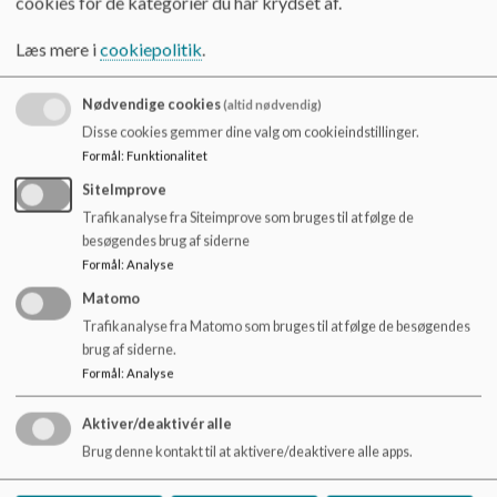
cookies for de kategorier du har krydset af.
både bestå af aktiviteter i den
fagopdelte undervisning og aktiviteter i den understøttende
Læs mere i
cookiepolitik
.
undervisning.
Samarbejde med foreningslivet sker på alle årgange og skal
bl.a. bidrage til at introducere
Nødvendige cookies
(altid nødvendig)
eleverne til foreningslivet.
Disse cookies gemmer dine valg om cookieindstillinger.
Formål
:
Funktionalitet
Samarbejdet med ungdomsuddannelser skal se som en
naturlig og integreret del af
SiteImprove
undervisningen og skal bl.a. bidrage til at introducere
Trafikanalyse fra Siteimprove som bruges til at følge de
eleverne for en bred vifte af
besøgendes brug af siderne
fremtidsmuligheder.
Formål
:
Analyse
Matomo
Samarbejdet med erhvervslivet skal dels sikre en kobling
mellem undervisningen og den
Trafikanalyse fra Matomo som bruges til at følge de besøgendes
praktiske anvendelighed og dels introducere eleverne for en
brug af siderne.
bred vifte af
Formål
:
Analyse
fremtidsmuligheder. Samarbejdet med erhvervslivet fremmer
elevernes virkelyst, er
Aktiver/deaktivér alle
springbræt for innovationsevne og entreprenørskab og
Brug denne kontakt til at aktivere/deaktivere alle apps.
styrker uddannelses-, erhvervs- og
arbejdsmarkedsorientering.