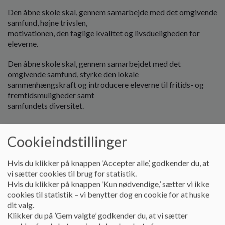
o
Den åbne skole skal, gennem samarbejde med det omgivende
l
samfund, højne trivslen,
d
motivationen, den faglige kvalitet og livsdueligheden for
e
eleverne.
t
Den åbne skole skal, gennem samarbejdet med det
omgivende samfund, styrke den lokale
sammenhængskraft og introducere eleverne til fritids- og
fremtidsmuligheder samt
samfundets diversitet.
Samarbejdet mellem skole og det omgivende samfund skal
bidrage til at opfylde de faglige
Cookieindstillinger
læringsmål sikre en varieret skoledag for eleverne. Koblingen
mellem teori og praksis skal
Hvis du klikker på knappen ’Accepter alle’, godkender du, at
bidrage til at fremme elevernes motivation og trivsel.
vi sætter cookies til brug for statistik.
Hvis du klikker på knappen ’Kun nødvendige,’ sætter vi ikke
cookies til statistik – vi benytter dog en cookie for at huske
Retningslinjer under princip
dit valg.
Klikker du på ’Gem valgte’ godkender du, at vi sætter
Samarbejdet mellem skolen og det omgivende samfund kan