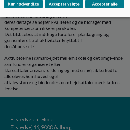
Kun nødvendige
Accepter valgte
Accepter alle
Inddragelse af udefrakommende personer i undervisningen
kan ske ud fra vurderingen af, at
deres deltagelse højner kvaliteten og de bidrager med
kompetencer, som ikke er på skolen.
Det tilstræbes at inddrage forældre i planlægning og
gennemførelse af aktiviteter knyttet til
den åbne skole.
Aktiviteterne i samarbejdet mellem skole og det omgivende
samfund er organiseret efter
klare aftaler, ansvarsfordeling og med en høj sikkerhed for
alle elever. Som hovedregel
aftales større og bindende samarbejdsaftaler med skolens
ledelse.
Filstedvejens Skole
Filstedvej 16, 9000 Aalborg