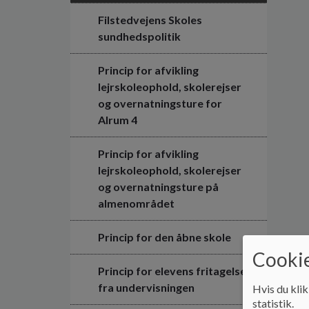
Filstedvejens Skoles
sundhedspolitik
Princip for afvikling
lejrskoleophold, skolerejser
og overnatningsture for
Alrum 4
Princip for afvikling
lejrskoleophold, skolerejser
og overnatningsture på
almenområdet
Princip for den åbne skole
Cookie
Princip for elevens fritagelse
fra undervisningen
Hvis du klik
statistik.