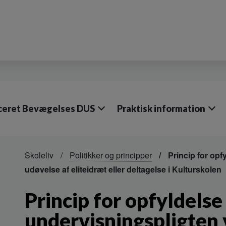
iceret Bevægelses DUS
Praktisk information
Skoleliv
Politikker og principper
Princip for opf
udøvelse af eliteidræt eller deltagelse i Kulturskolen
Princip for opfyldelse
undervisningspligten 