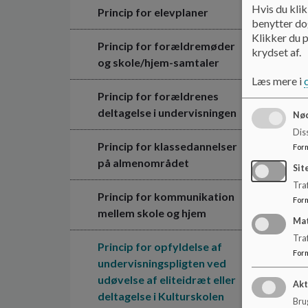
Hvis du klik
Princip for elevplaner
benytter dog
Klikker du p
Princip for forældremøder
krydset af.
og skole/hjem-samtaler
Læs mere i
Princip for forældrenes
deltagelse i undervisningen
Nød
Dis
Princip for klassedannelser
For
på almenområdet
Sit
Traf
Princip for kommunikation
For
mellem skole og hjem
Ma
Tra
Princip for opfyldelse af
For
undervisningspligten ved
udøvelse af eliteidræt eller
Akt
deltagelse i Kulturskolen
Brug