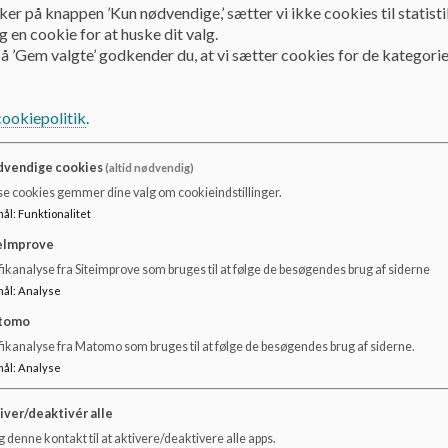
Fritagelse gives af skolelederen til de elever, som 
ker på knappen ’Kun nødvendige,’ sætter vi ikke cookies til statisti
i forhold til planlægningen af den længere og mere 
 en cookie for at huske dit valg.
å ’Gem valgte’ godkender du, at vi sætter cookies for de kategorie
Skolelederen vurderer dette med afsæt i lærere og pædagog
sted i valgfagstimer, eller – hvis eleven vurderes rent fagligt
cookiepolitik
.
er afsat til understøttende undervisning. Det er således sko
forsvarligt, at en elev i begrænset omfang ikke deltager i d
hvilke dele af skoledagen det i givet fald mest hensigtsmæs
vendige cookies
(altid nødvendig)
se cookies gemmer dine valg om cookieindstillinger.
Fritagelsen kan alene gives i begrænset omfang. Dermed
mål
:
Funktionalitet
enkelte elev. Denne begrænsning hænger sammen med skolel
forsvarligt i forhold til den pågældende elev. Det kan såle
eImprove
afhænger af en konkret vurdering. Det vil dog i udgangspun
ikanalyse fra Siteimprove som bruges til at følge de besøgendes brug af siderne
ugen til musikskoleundervisning og 2-4 lektioner om ugen ti
mål
:
Analyse
timer, der typisk tilgår til valgfag.
tomo
fikanalyse fra Matomo som bruges til at følge de besøgendes brug af siderne.
Beslutningen om, hvorvidt en elev kan opfylde sin undervisn
skolen, skal træffes på baggrund af en vurdering af elevern
mål
:
Analyse
sportslige niveau foretages lokalt.
iver/deaktivér alle
 denne kontakt til at aktivere/deaktivere alle apps.