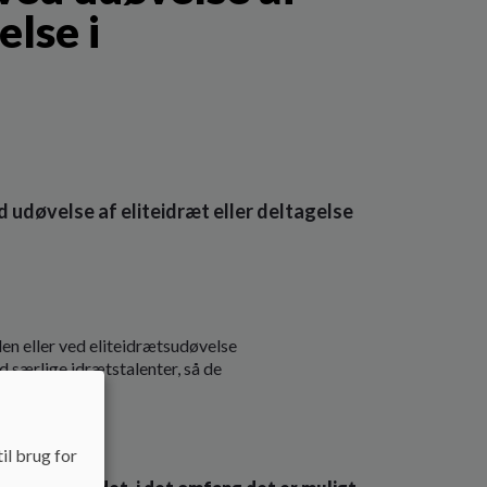
else i
d udøvelse af eliteidræt eller deltagelse
len eller ved eliteidrætsudøvelse
d særlige idrætstalenter, så de
er.
il brug for