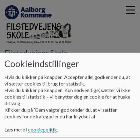
G
Filstedvejens Skole
å
Kontakt
Kontaktpersoner udenfor skolen
Børnenes
Cookieindstillinger
t
kontor
i
l
Hvis du klikker på knappen ’Accepter alle’, godkender du, at
h
vi sætter cookies til brug for statistik.
Børnenes kontor
o
Hvis du klikker på knappen ’Kun nødvendige,’ sætter vi ikke
v
cookies til statistik – vi benytter dog en cookie for at huske
e
dit valg.
Børnenes Kontor arrangerer ferieophold for elever i Aalborg
d
Klikker du på ’Gem valgte’ godkender du, at vi sætter
Kommunes skoler på fondens tre feriehjem.
i
cookies for de kategorier du har krydset af.
n
Ferieopholdene tildeles de børn, som på grund af
d
Læs mere i
cookiepolitik
.
økonomiske, sociale og andre årsager trænger til et
h
ferieophold.