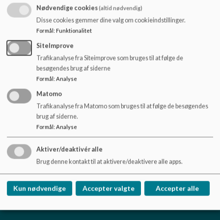
o
Nødvendige cookies
(altid nødvendig)
l
Læs mere på Børnenes Kontor
Disse cookies gemmer dine valg om cookieindstillinger.
d
Formål
:
Funktionalitet
e
t
SiteImprove
Kontaktperson på Filstedvejens Skole
Trafikanalyse fra Siteimprove som bruges til at følge de
besøgendes brug af siderne
Gitte Mikkelsen
Formål
:
Analyse
Matomo
Trafikanalyse fra Matomo som bruges til at følge de besøgendes
brug af siderne.
Filstedvejens Skole
Formål
:
Analyse
Filstedvej 16, 9000 Aalborg
Aktiver/deaktivér alle
Filstedvejensskole@aalborg.dk
Brug denne kontakt til at aktivere/deaktivere alle apps.
98160033
EAN NR.
5798003746302
Kun nødvendige
Accepter valgte
Accepter alle
Tilgængelighedserklæring
Sitemap