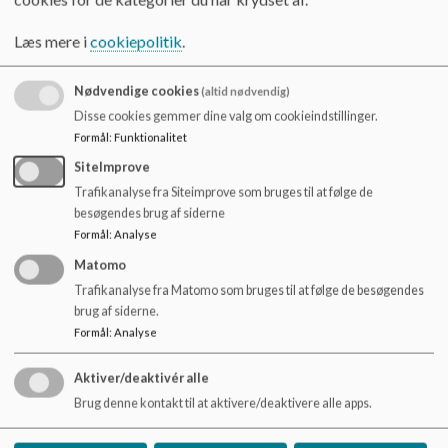
o
Innovation og entreprenørskab er en del af den
l
Læs mere i
cookiepolitik
.
d
kreative læring i Makerspace.
e
I Makerspace findes
t
Nødvendige cookies
(altid nødvendig)
Disse cookies gemmer dine valg om cookieindstillinger.
3D print
Formål
:
Funktionalitet
Greenscreen til videooptagelser "on lokation"
SiteImprove
Videoredigering
Folieskærer
Trafikanalyse fra Siteimprove som bruges til at følge de
Stof presse (til stoftryk)
besøgendes brug af siderne
Div. programmeringsgrej og robotter
Formål
:
Analyse
Div. materialer til kreativ udfoldelse.
Matomo
Trafikanalyse fra Matomo som bruges til at følge de besøgendes
brug af siderne.
Formål
:
Analyse
Aktiver/deaktivér alle
Filstedvejens Skole
Brug denne kontakt til at aktivere/deaktivere alle apps.
Filstedvej 16, 9000 Aalborg