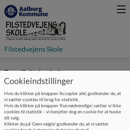
G
Filstedvejens Skole
å
Skoleliv
Skolens hverdag
Den digitale skole
t
i
Den digitale skole
l
h
Cookieindstillinger
o
v
IT og medier har altid været en del at Filstedvejens
Hvis du klikker på knappen ’Accepter alle’, godkender du, at
e
vi sætter cookies til brug for statistik.
skoles profil.
d
Hvis du klikker på knappen ’Kun nødvendige,’ sætter vi ikke
i
cookies til statistik – vi benytter dog en cookie for at huske
På Skolen har vi indrettet et "Makerspace", som
n
dit valg.
d
skal skabe rammer om kreative læringsaktiviteter
Klikker du på ’Gem valgte’ godkender du, at vi sætter
h
med teknologien som omdrejningspunkt.
cookies for de kategorier du har krydset af.